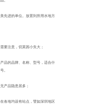
审美先进的单位。放置到所用水地方
点需要注意，切莫因小失大；
明产品的品牌、名称、型号，适合什
编号。
三无产品隐患居多；
备在各地均设有站点，譬如深圳地区