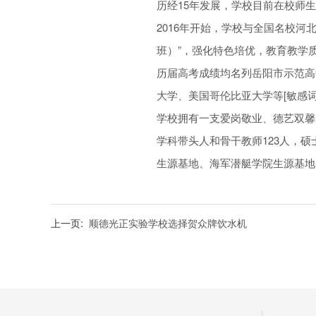
历经15年发展，学校目前在校师生
2016年开始，学校与全国名校河
班）”，强化特色培优，教育教学
历届高考成绩均名列岳阳市示范高
大学、美国哥伦比亚大学等[敏感词
学校拥有一支爱岗敬业、德艺双馨的
学科带头人和骨干教师123人，硕
生源基地、海军潜艇学院生源基地
上一页:
顺德光正实验学校选择贺众牌饮水机