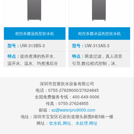
程控杀菌温热型饮水机
程控杀菌冰温热型饮水机
型号：
UW-313BS-3
型号：
UW-313AS-3
特点：
提供煮沸的热开水、
特点：
两道过滤，真人语音
温开水、温水、均煮沸后冷
引导,数位程式控制，冰、
却供应，步进式补水设计，
温、热水 均经过高温蒸煮杀
分割式设计开水与生水不混
菌，每一滴水都干净，自定
深圳市贺展饮水设备有限公司
合。
杀菌流程，可依需求设定每
电话：0755-27629000/27624845
周1-7次杀菌，彻底清洁。
全国免费服务专线：400-649-0006
传真：0755-27624855
邮箱：
sz@waterpro9000.com
地址：深圳市宝安区石岩街道塘头新围8巷5栋一楼
网址：
饮水机.网址
、
水处理.网址