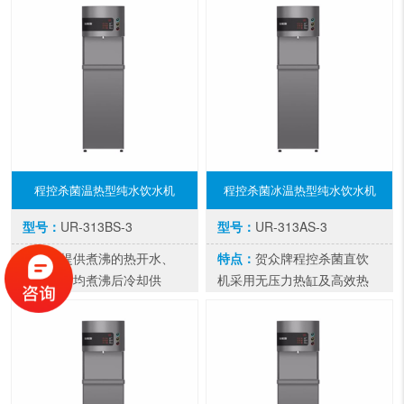
程控杀菌温热型纯水饮水机
程控杀菌冰温热型纯水饮水机
型号：
UR-313BS-3
型号：
UR-313AS-3
特点：
提供煮沸的热开水、
特点：
贺众牌程控杀菌直饮
温开水、均煮沸后冷却供
机采用无压力热缸及高效热
应，步进式补水设计，分割
转换技术，每一滴水均经净
式设计开水与生水不混合。
化并高温煮沸后供给，确保
您的饮水安心。